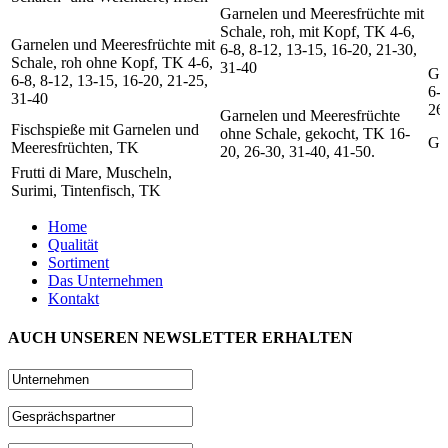
Garnelen und Meeresfrüchte mit
Schale, roh, mit Kopf, TK 4-6,
Garnelen und Meeresfrüchte mit
6-8, 8-12, 13-15, 16-20, 21-30,
Schale, roh ohne Kopf, TK 4-6,
31-40
Ga
6-8, 8-12, 13-15, 16-20, 21-25,
6-8
31-40
26-
Garnelen und Meeresfrüchte
Fischspieße mit Garnelen und
ohne Schale, gekocht, TK 16-
Ga
Meeresfrüchten, TK
20, 26-30, 31-40, 41-50.
Frutti di Mare, Muscheln,
Surimi, Tintenfisch, TK
Home
Qualität
Sortiment
Das Unternehmen
Kontakt
AUCH UNSEREN NEWSLETTER ERHALTEN