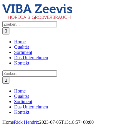
Ga
naar
inhoud
Zoeken
naar:
Home
Qualität
Sortiment
Das Unternehmen
Kontakt
Zoeken
naar:
Home
Qualität
Sortiment
Das Unternehmen
Kontakt
Home
Rick Hendrix
2023-07-05T13:18:57+00:00