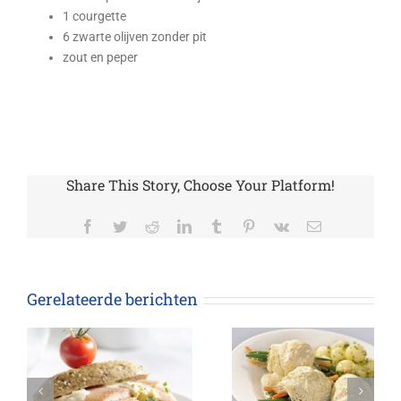
1 courgette
6 zwarte olijven zonder pit
zout en peper
Share This Story, Choose Your Platform!
Facebook
Twitter
Reddit
LinkedIn
Tumblr
Pinterest
Vk
E-
mail
Gerelateerde berichten
t
Scholrolletjes met
Zalm op Ooster