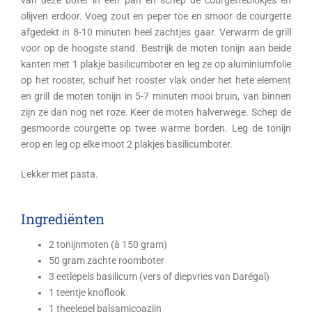
van deze boter in een pan en schep de courgetteblokjes en
olijven erdoor. Voeg zout en peper toe en smoor de courgette
afgedekt in 8-10 minuten heel zachtjes gaar. Verwarm de grill
voor op de hoogste stand. Bestrijk de moten tonijn aan beide
kanten met 1 plakje basilicumboter en leg ze op aluminiumfolie
op het rooster, schuif het rooster vlak onder het hete element
en grill de moten tonijn in 5-7 minuten mooi bruin, van binnen
zijn ze dan nog net roze. Keer de moten halverwege. Schep de
gesmoorde courgette op twee warme borden. Leg de tonijn
erop en leg op elke moot 2 plakjes basilicumboter.
Lekker met pasta.
Ingrediënten
2 tonijnmoten (à 150 gram)
50 gram zachte roomboter
3 eetlepels basilicum (vers of diepvries van Darégal)
1 teentje knoflook
1 theelepel balsamicoazijn