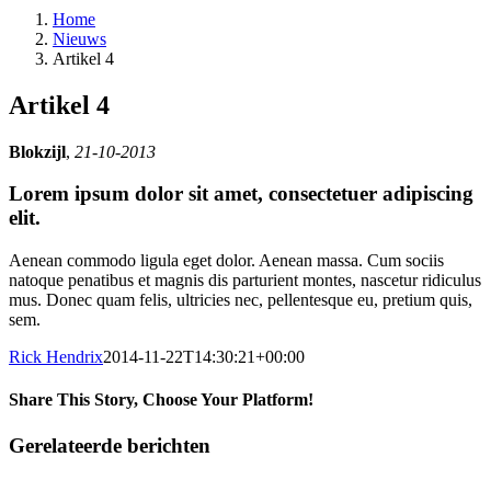
Home
Nieuws
Artikel 4
Artikel 4
Blokzijl
,
21-10-2013
Lorem ipsum dolor sit amet, consectetuer adipiscing
elit.
Aenean commodo ligula eget dolor. Aenean massa. Cum sociis
natoque penatibus et magnis dis parturient montes, nascetur ridiculus
mus. Donec quam felis, ultricies nec, pellentesque eu, pretium quis,
sem.
Rick Hendrix
2014-11-22T14:30:21+00:00
Share This Story, Choose Your Platform!
Facebook
Twitter
Reddit
LinkedIn
Tumblr
Pinterest
Vk
E-
Gerelateerde berichten
mail