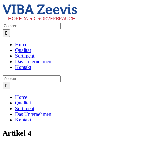
Ga
naar
inhoud
Zoeken
naar:
Home
Qualität
Sortiment
Das Unternehmen
Kontakt
Zoeken
naar:
Home
Qualität
Sortiment
Das Unternehmen
Kontakt
Artikel 4