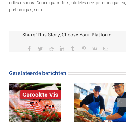
ridiculus mus. Donec quam felis, ultricies nec, pellentesque eu,
pretium quis, sem.
Share This Story, Choose Your Platform!
Facebook
Twitter
Reddit
LinkedIn
Tumblr
Pinterest
Vk
E-
mail
Gerelateerde berichten
Artikel 4
Artikel 3